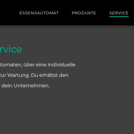
ESSENSAUTOMAT
PRODUKTE
SERVICE
rvice
tomaten, über eine individuelle
zur Wartung. Du erhältst den
ür dein Unternehmen.